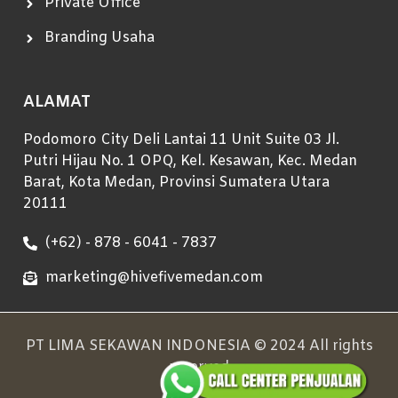
Private Office
Branding Usaha
ALAMAT
Podomoro City Deli Lantai 11 Unit Suite 03 Jl.
Putri Hijau No. 1 OPQ, Kel. Kesawan, Kec. Medan
Barat, Kota Medan, Provinsi Sumatera Utara
20111
(+62) - 878 - 6041 - 7837
marketing@hivefivemedan.com
PT LIMA SEKAWAN INDONESIA © 2024 All rights
reserved