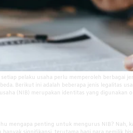
setiap pelaku usaha perlu memperoleh berbagai jenis
beda. Berikut ini adalah beberapa jenis legalitas us
saha (NIB) merupakan identitas yang digunakan ol
ahu mengapa penting untuk mengurus NIB? Nah, ka
banyak signifikansi, terutama bagi para pemilik bis