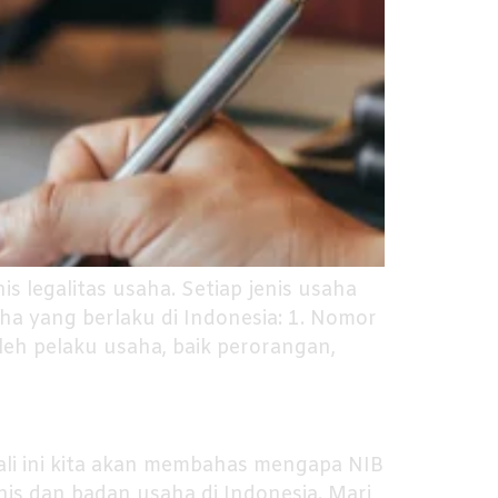
 legalitas usaha. Setiap jenis usaha
aha yang berlaku di Indonesia: 1. Nomor
eh pelaku usaha, baik perorangan,
li ini kita akan membahas mengapa NIB
nis dan badan usaha di Indonesia. Mari