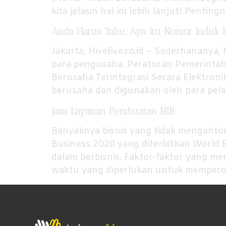
kita jelasin hal ini lebih lanjut! Penti
Anda Harus Tahu, Apa Itu Nomor Induk 
Jakarta, Hivefive.co.id – Sederhananya,
para pengusaha. Peraturan Pemerintah
Berusaha Terintegrasi Secara Elektron
berusaha dan digunakan oleh para pel
Jasa Layanan Pembuatan NIB
Banyaknya bisnis yang tidak menganton
Business 2020 yang diterbitkan World 
dalam berbisnis. Faktor-faktor yang me
waktu yang diperlukan untuk memperole