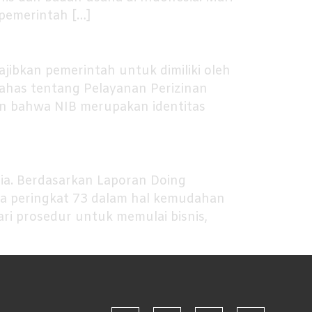
a pemerintah […]
ajibkan pemerintah untuk dimiliki oleh
ahas tentang Pelayanan Perizinan
an bahwa NIB merupakan identitas
sia. Berdasarkan Laporan Doing
da peringkat 73 dalam hal kemudahan
ari prosedur untuk memulai bisnis,