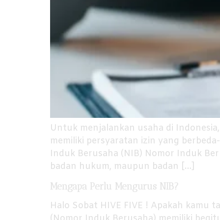
Untuk menjalankan usaha di Indonesia, 
memiliki persyaratan izin yang berbeda-
Induk Berusaha (NIB) Nomor Induk Beru
badan hukum, maupun badan […]
Mengapa Perlu Mengurus NIB?
Halo Sobat HIVE FIVE ! Apakah kamu t
(Nomor Induk Berusaha) memiliki begitu 