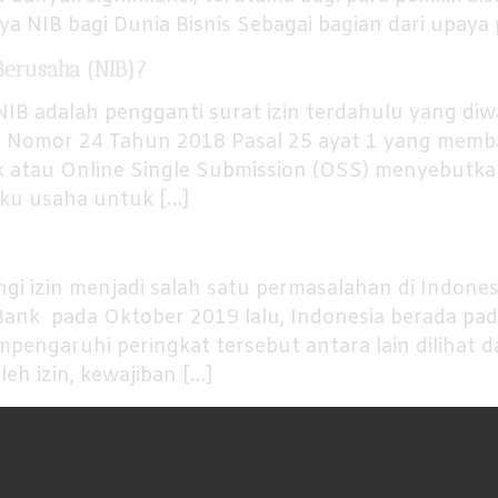
ngnya NIB bagi Dunia Bisnis Sebagai bagian dari upay
Berusaha (NIB)?
 NIB adalah pengganti surat izin terdahulu yang diw
 Nomor 24 Tahun 2018 Pasal 25 ayat 1 yang memb
ik atau Online Single Submission (OSS) menyebutk
aku usaha untuk […]
gi izin menjadi salah satu permasalahan di Indone
Bank pada Oktober 2019 lalu, Indonesia berada pa
mpengaruhi peringkat tersebut antara lain dilihat d
h izin, kewajiban […]