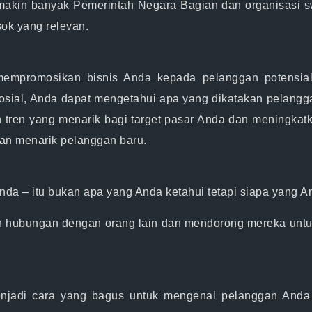
makin banyak Pemerintah Negara Bagian dan organisasi sw
ok yang relevan.
mempromosikan bisnis Anda kepada pelanggan potensi
sosial, Anda dapat mengetahui apa yang dikatakan pelang
an tren yang menarik bagi target pasar Anda dan meningka
an menarik pelanggan baru.
da – itu bukan apa yang Anda ketahui tetapi siapa yang A
hubungan dengan orang lain dan mendorong mereka untuk
menjadi cara yang bagus untuk mengenal pelanggan An