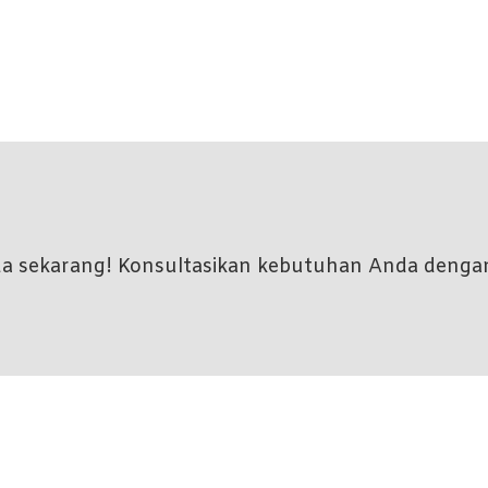
nda sekarang! Konsultasikan kebutuhan Anda denga