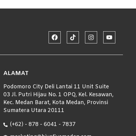
ALAMAT
Podomoro City Deli Lantai 11 Unit Suite
03 Jl. Putri Hijau No. 1 OPQ, Kel. Kesawan,
Kec. Medan Barat, Kota Medan, Provinsi
Sumatera Utara 20111
(+62) - 878 - 6041 - 7837