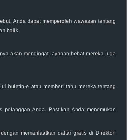
ebut. Anda dapat memperoleh wawasan tentang
n balik.
hanya akan mengingat layanan hebat mereka juga
lui buletin-e atau memberi tahu mereka tentang
is pelanggan Anda. Pastikan Anda menemukan
engan memanfaatkan daftar gratis di Direktori