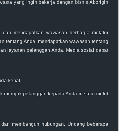
asta yang ingin bekerja dengan bisnis Aborigin
al dan mendapatkan wawasan berharga melalui
gan tentang Anda, mendapatkan wawasan tentang
tkan layanan pelanggan Anda. Media sosial dapat
nda kenal.
 merujuk pelanggan kepada Anda melalui mulut
da dan membangun hubungan. Undang beberapa