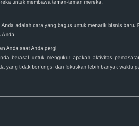
mereka untuk membawa teman-teman mereka.
Anda adalah cara yang bagus untuk menarik bisnis baru. P
s Anda.
tan Anda saat Anda pergi
a berasal untuk mengukur apakah aktivitas pemasaran 
a yang tidak berfungsi dan fokuskan lebih banyak waktu p