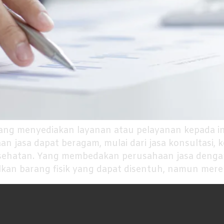
yang menyediakan layanan atau pelayanan kepada ind
n jasa dapat beragam, mulai dari jasa konsultasi, k
kesehatan. Yang membedakan perusahaan jasa deng
kan barang fisik yang dapat disentuh, namun mere