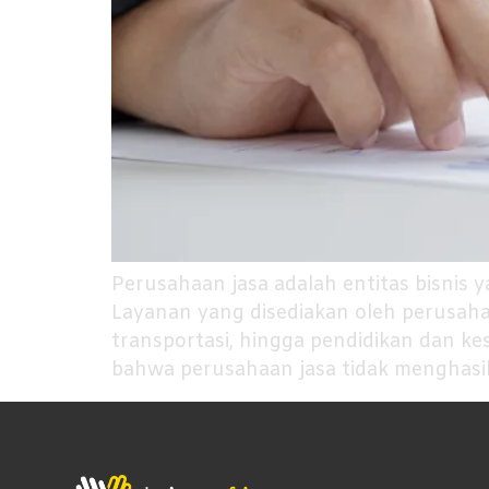
Perusahaan jasa adalah entitas bisnis 
Layanan yang disediakan oleh perusahaa
transportasi, hingga pendidikan dan 
bahwa perusahaan jasa tidak menghasil