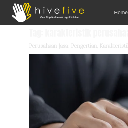
Home
Tag:
karakteristik perusaha
Perusahaan Jasa: Pengertian, Karakterist