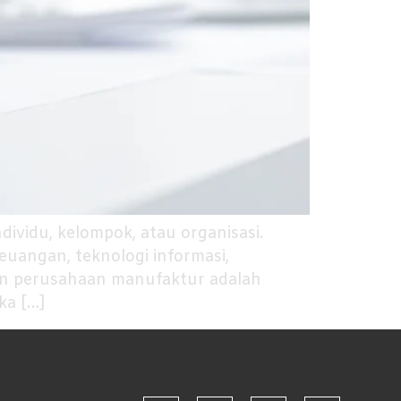
ividu, kelompok, atau organisasi.
euangan, teknologi informasi,
an perusahaan manufaktur adalah
ka […]