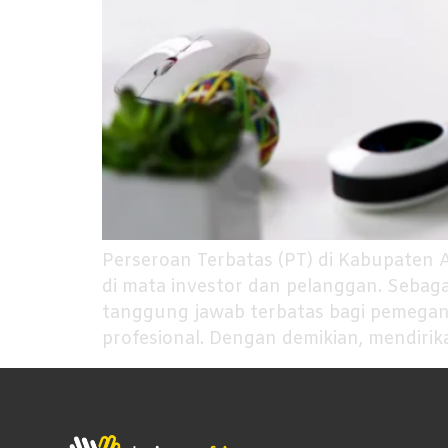
Perseroan Terbatas (PT) di Kabupaten 
di mata investor dan pelanggan. Seba
tanggung jawab terbatas bagi pemegan
profesional. Dengan demikian, mendirik