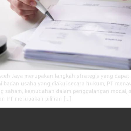
Aceh Jaya merupakan langkah strategis yang dapat m
gai badan usaha yang diakui secara hukum, PT men
g saham, kemudahan dalam penggalangan modal, ser
an PT merupakan pilihan […]