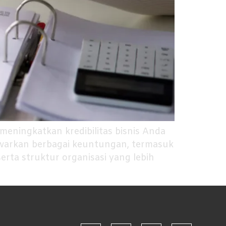
eningkatkan kredibilitas bisnis Anda
awarkan berbagai keuntungan, termasuk
ta struktur organisasi yang lebih