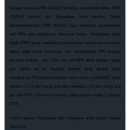
Dengan adanya PMK 65/2022 tersebut, lanjut Neilmaldrin, PMK
79/2010 dicabut dan dinyatakan tidak berlaku. Selain
penyederhanaan, PMK 65/2022 juga mengatur penyesuaian
tarif PPN atas kendaraan bermotor bekas. Pengusaha kena
pajak (PKP) yang melakukan penyerahan kendaraan bermotor
bekas wajib untuk memungut dan menyetorkan PPN dengan
besaran tertentu, yaitu 10% dari tarif PPN dikali dengan harga
jual. Dalam hal ini, besaran tertentu yang dipakai untuk
menghitung PPN atas kendaraan bekas mulai 1 April 2022, yaitu
sebesar 1,1% dari harga jual atau menjadi 1,2% dari harga jual
jika tarif PPN 12% resmi berlaku paling lambat mulai 1 Januari
2025.
Untuk Laporan Perpajakan dan Keuangan anda hanya melalui
Hive Five.