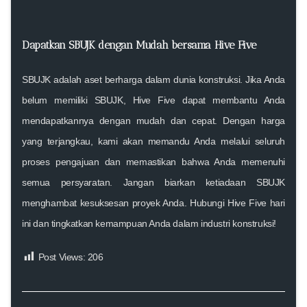
Dapatkan SBUJK dengan Mudah bersama Hive Five
SBUJK adalah aset berharga dalam dunia konstruksi. Jika Anda
belum memiliki SBUJK, Hive Five dapat membantu Anda
mendapatkannya dengan mudah dan cepat. Dengan harga
yang terjangkau, kami akan memandu Anda melalui seluruh
proses pengajuan dan memastikan bahwa Anda memenuhi
semua persyaratan. Jangan biarkan ketiadaan SBUJK
menghambat kesuksesan proyek Anda. Hubungi Hive Five hari
ini dan tingkatkan kemampuan Anda dalam industri konstruksi!
Post Views:
206