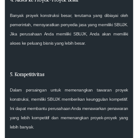
Banyak proyek konstruksi besar, terutama yang dibiayai oleh
pemerintah, mensyaratkan penyedia jasa yang memiliki SBUJK.
Jika perusahaan Anda memiliki SBUJK, Anda akan memiliki
akses ke peluang bisnis yang lebih besar.
5. Kompetitivitas
Dalam persaingan untuk memenangkan tawaran proyek
konstruksi, memiliki SBUJK memberikan keunggulan kompetitif.
Ini dapat membantu perusahaan Anda menawarkan penawaran
yang lebih kompetitif dan memenangkan proyek-proyek yang
lebih banyak.