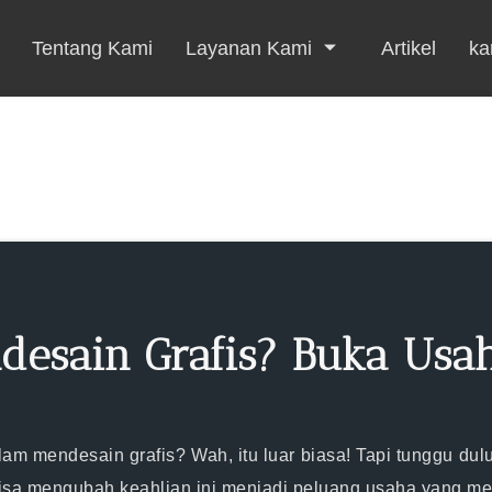
Tentang Kami
Layanan Kami
Artikel
kar
desain Grafis? Buka Us
m mendesain grafis? Wah, itu luar biasa! Tapi tunggu dul
bisa mengubah keahlian ini menjadi peluang usaha yang m