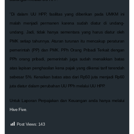
“Di dalam UU HPP, fasilitas yang diberikan pada UMKM ini
malah menjadi permanen karena sudah diatur di undang-
undang. Jadi, tidak hanya sementara yang harus diatur oleh
PMK setiap tahunnya. Aturan turunan itu mencakup peraturan
pemerintah (PP) dan PMK. PPh Orang Pribadi Terkait dengan
PPh orang pribadi, pemerintah juga sudah menaikkan batas
atas lapisan penghasilan kena pajak yang dikenai tarif terendah
sebesar 5%. Kenaikan batas atas dari Rp50 juta menjadi Rp60
juta diatur dalam perubahan UU PPh melalui UU HPP.
Untuk Laporan Perpajakan dan Keuangan anda hanya melalui
Hive Five.
Post Views:
143