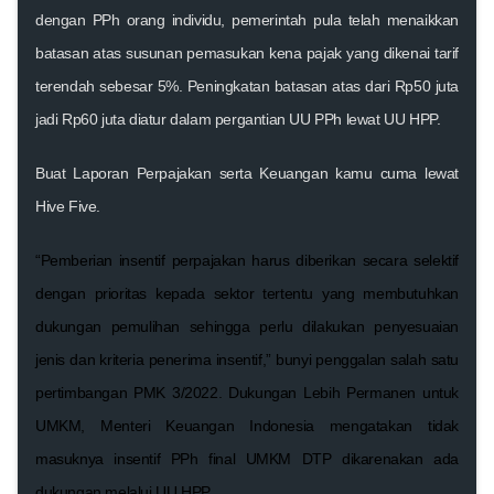
dengan PPh orang individu, pemerintah pula telah menaikkan
batasan atas susunan pemasukan kena pajak yang dikenai tarif
terendah sebesar 5%. Peningkatan batasan atas dari Rp50 juta
jadi Rp60 juta diatur dalam pergantian UU PPh lewat UU HPP.
Buat Laporan Perpajakan serta Keuangan kamu cuma lewat
Hive Five.
“Pemberian insentif perpajakan harus diberikan secara selektif
dengan prioritas kepada sektor tertentu yang membutuhkan
dukungan pemulihan sehingga perlu dilakukan penyesuaian
jenis dan kriteria penerima insentif,” bunyi penggalan salah satu
pertimbangan PMK 3/2022. Dukungan Lebih Permanen untuk
UMKM, Menteri Keuangan Indonesia mengatakan tidak
masuknya insentif PPh final UMKM DTP dikarenakan ada
dukungan melalui UU HPP.