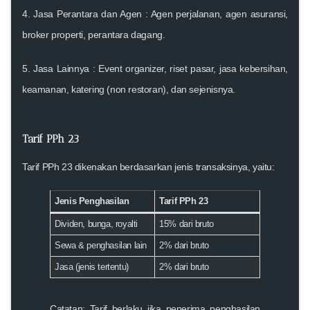
4.
Jasa Perantara dan Agen
: Agen perjalanan, agen asuransi,
broker properti, perantara dagang.
5.
Jasa Lainnya
: Event organizer, riset pasar, jasa kebersihan,
keamanan, katering (non restoran), dan sejenisnya.
Tarif PPh 23
Tarif PPh 23 dikenakan berdasarkan jenis transaksinya, yaitu:
Jenis Penghasilan
Tarif PPh 23
Dividen, bunga, royalti
15%
dari bruto
Sewa & penghasilan lain
2%
dari bruto
Jasa (jenis tertentu)
2%
dari bruto
Catatan:
Tarif berlaku jika penerima penghasilan