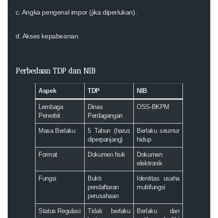
c. Angka pengenal impor (jika diperlukan).
d. Akses kepabeanan.
Perbedaan TDP dan NIB
Aspek
TDP
NIB
Lembaga
Dinas
OSS-BKPM
Penerbit
Perdagangan
Masa Berlaku
5 Tahun (harus
Berlaku seumur
diperpanjang)
hidup
Format
Dokumen fisik
Dokumen
elektronik
Fungsi
Bukti
Identitas usaha
pendaftaran
multifungsi
perusahaan
Status Regulasi
Tidak berlaku
Berlaku dan