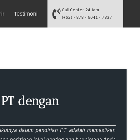
Call Center 24 Jam
ir
Testimoni
(+62) - 878 - 6041 - 7837
 PT dengan
rikutnya dalam pendirian PT adalah memastikan
gapa perizinan lokal penting dan bagaimana Anda