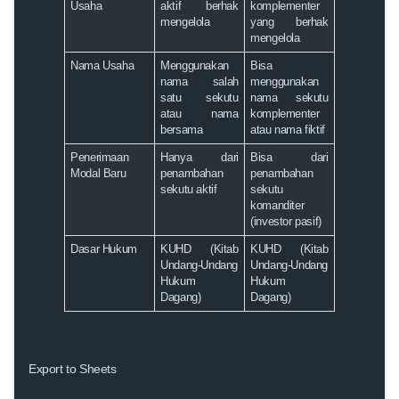
Usaha
aktif berhak
komplementer
mengelola
yang berhak
mengelola
Nama Usaha
Menggunakan
Bisa
nama salah
menggunakan
satu sekutu
nama sekutu
atau nama
komplementer
bersama
atau nama fiktif
Penerimaan
Hanya dari
Bisa dari
Modal Baru
penambahan
penambahan
sekutu aktif
sekutu
komanditer
(investor pasif)
Dasar Hukum
KUHD (Kitab
KUHD (Kitab
Undang-Undang
Undang-Undang
Hukum
Hukum
Dagang)
Dagang)
Export to Sheets