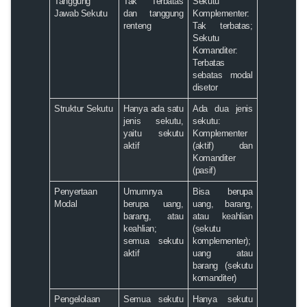
Tanggung
Tak Terbatas
Sekutu
Jawab Sekutu
dan tanggung
Komplementer:
renteng
Tak terbatas;
Sekutu
Komanditer:
Terbatas
sebatas modal
disetor
Struktur Sekutu
Hanya ada satu
Ada dua jenis
jenis sekutu,
sekutu:
yaitu sekutu
Komplementer
aktif
(aktif) dan
Komanditer
(pasif)
Penyertaan
Umumnya
Bisa berupa
Modal
berupa uang,
uang, barang,
barang, atau
atau keahlian
keahlian;
(sekutu
semua sekutu
komplementer);
aktif
uang atau
barang (sekutu
komanditer)
Pengelolaan
Semua sekutu
Hanya sekutu