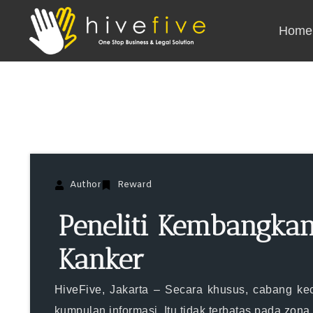
Home
Author
Reward
Peneliti Kembangkan
Kanker
HiveFive
, Jakarta – Secara khusus, cabang ke
kumpulan informasi. Itu tidak terbatas pada
zona