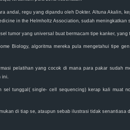
a andal, regu yang dipandu oleh Dokter. Altuna Akalin, k
edicine in the Helmholtz Association, sudah meningkatkan 
el tumor yang universal buat bermacam tipe kanker, yang te
Genome Biology, algoritma mereka pula mengetahui tipe ge
ormasi pelatihan yang cocok di mana para pakar sudah m
ini.
sel tunggal( single- cell sequencing) kerap kali muat noi
temukan di tiap se, ataupun sebab ilustrasi tidak senantia