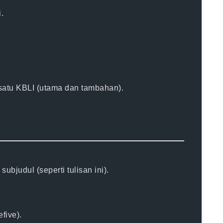
.
i satu KBLI (utama dan tambahan).
ubjudul (seperti tulisan ini).
efive).