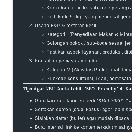
Kemudian turun ke sub-kode perangkat
Pilih kode 5 digit yang mendekati jeni
Usaha F&B & restoran kecil
Kategori I (Penyediaan Makan & Minu
Golongan pokok / sub-kode sesuai jeni
Pastikan aspek layanan, produksi, dis
Konsultan pemasaran digital
Kategori M (Aktivitas Profesional, Ilmi
Subkode konsultansi, iklan, pemasaran 
Tips Agar KBLI Anda Lebih “SEO-Friendly” di Ka
Gunakan kata kunci seperti
“KBLI 2020”, “c
Sertakan contoh (studi kasus) agar lebih sp
Sisipkan daftar (bullet) agar mudah dibaca.
Buat internal link ke konten terkait (misalny