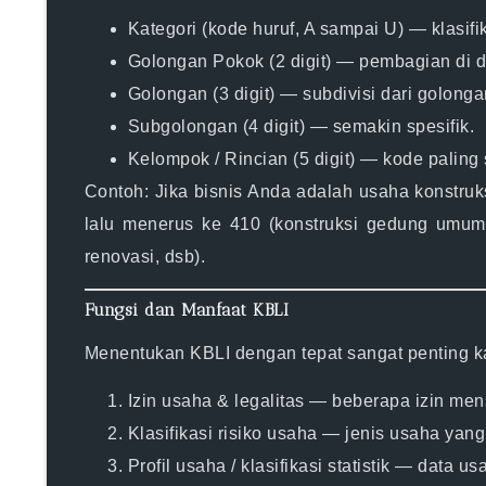
Kategori
(kode huruf, A sampai U) — klasifika
Golongan Pokok
(2 digit) — pembagian di d
Golongan
(3 digit) — subdivisi dari golong
Subgolongan
(4 digit) — semakin spesifik.
Kelompok / Rincian
(5 digit) — kode paling 
Contoh: Jika bisnis Anda adalah usaha konstruks
lalu menerus ke 410 (konstruksi gedung umum)
renovasi, dsb).
Fungsi dan Manfaat KBLI
Menentukan KBLI dengan tepat sangat penting k
Izin usaha & legalitas
— beberapa izin mensy
Klasifikasi risiko usaha
— jenis usaha yang 
Profil usaha / klasifikasi statistik
— data usah