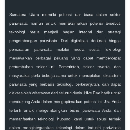
Sumatera Utara memiliki potensi luar biasa dalam sektor
pariwisata, namun untuk memaksimalkan potensi tersebut,
teknologi harus menjadi bagian integral dari strategi
pengembangan pariwisata. Dari digitalisasi destinasi hingga
pemasaran pariwisata melalui media sosial, teknologi
menawarkan berbagai peluang yang dapat mempercepat
pertumbuhan sektor ini. Pemerintah, sektor swasta, dan
masyarakat perlu bekerja sama untuk menciptakan ekosistem
pariwisata yang berbasis teknologi, berkelanjutan, dan dapat
diakses oleh wisatawan dari seluruh dunia. Hive Five hadir untuk
mendukung Anda dalam mengoptimalkan potensi ini. Jika Anda
tertarik untuk mengembangkan bisnis pariwisata Anda dan
memanfaatkan teknologi, hubungi kami untuk solusi terbaik
dalam mengintegrasikan teknologi dalam industri pariwisata