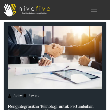
Author
Reward
Mengintegrasikan Teknologi untuk Pertumbuhan