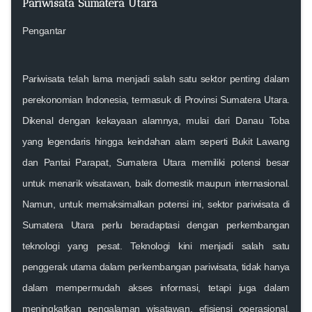
Pariwisata Sumatera Utara
Pengantar
Pariwisata telah lama menjadi salah satu sektor penting dalam
perekonomian Indonesia, termasuk di Provinsi Sumatera Utara.
Dikenal dengan kekayaan alamnya, mulai dari Danau Toba
yang legendaris hingga keindahan alam seperti Bukit Lawang
dan Pantai Parapat, Sumatera Utara memiliki potensi besar
untuk menarik wisatawan, baik domestik maupun internasional.
Namun, untuk memaksimalkan potensi ini, sektor pariwisata di
Sumatera Utara perlu beradaptasi dengan perkembangan
teknologi yang pesat. Teknologi kini menjadi salah satu
penggerak utama dalam perkembangan pariwisata, tidak hanya
dalam mempermudah akses informasi, tetapi juga dalam
meningkatkan pengalaman wisatawan, efisiensi operasional,