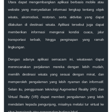
Utara dapat mengembangkan aplikasi berbasis mobile atau
website yang menyediakan informasi lengkap tentang objek
wisata, akomodasi, restoran, serta aktivitas yang dapat
dilakukan di destinasi wisata. Aplikasi tersebut juga dapat
memberikan informasi mengenai kondisi cuaca, jalur
transportasi terbaik, hingga penginapan yang ramah
lingkungan.
Dengan adanya aplikasi semacam ini, wisatawan dapat
merencanakan perjalanan mereka dengan lebih mudah,
memilih destinasi wisata yang sesuai dengan minat, dan
memperoleh pengalaman yang lebih nyaman dan informatif.
Selain itu, penggunaan teknologi Augmented Reality (AR) dan
Virtual Reality (VR) dapat memberi pengalaman yang lebih
mendalam kepada pengunjung, misalnya melalui tur virtual ke
situs bersejarah atau pengenalan budaya lokal.