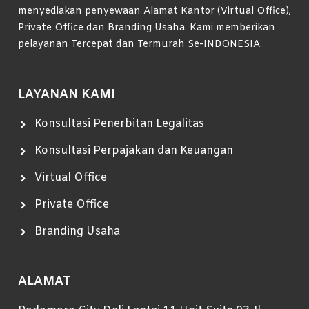
menyediakan penyewaan Alamat Kantor (Virtual Office),
Private Office dan Branding Usaha. Kami memberikan
pelayanan Tercepat dan Termurah Se-INDONESIA.
LAYANAN KAMI
Konsultasi Penerbitan Legalitas
Konsultasi Perpajakan dan Keuangan
Virtual Office
Private Office
Branding Usaha
ALAMAT