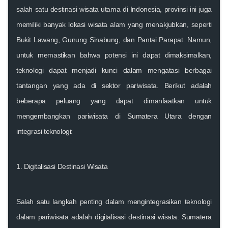
salah satu destinasi wisata utama di Indonesia, provinsi ini juga
memiliki banyak lokasi wisata alam yang menakjubkan, seperti
Bukit Lawang, Gunung Sinabung, dan Pantai Parapat. Namun,
untuk memastikan bahwa potensi ini dapat dimaksimalkan,
teknologi dapat menjadi kunci dalam mengatasi berbagai
tantangan yang ada di sektor pariwisata. Berikut adalah
beberapa peluang yang dapat dimanfaatkan untuk
mengembangkan pariwisata di Sumatera Utara dengan
integrasi teknologi:
1. Digitalisasi Destinasi Wisata
Salah satu langkah penting dalam mengintegrasikan teknologi
dalam pariwisata adalah digitalisasi destinasi wisata. Sumatera