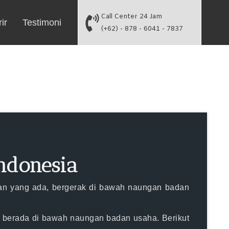
Call Center 24 Jam
ir
Testimoni
(+62) - 878 - 6041 - 7837
ndonesia
an yang ada, bergerak di bawah naungan badan
 berada di bawah naungan badan usaha. Berikut