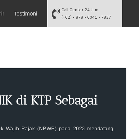
Call Center 24 Jam
ir
Testimoni
(+62) - 878 - 6041 - 7837
NIK di KTP Sebagai
ok Wajib Pajak (NPWP) pada 2023 mendatang.