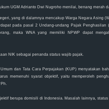
Hukum UGM Adrianto Dwi Nugroho menilai, benang merah dar
eri, yang di dalamnya mencakup Warga Negara Asing (WNA)
 terdapat pada pasal 2 Undang-undang Pajak Penghasila
eorang, maka WNA yang memiliki NPWP dapat mengaks
aan NIK sebagai penanda status wajib pajak.
n Umum dan Tata Cara Perpajakan (KUP) menyatakan bahw
i) harus memenuhi syarat objektif, yaitu memperoleh pen
PPh.
tif berupa domisili di Indonesia. Masalah lainnya, status