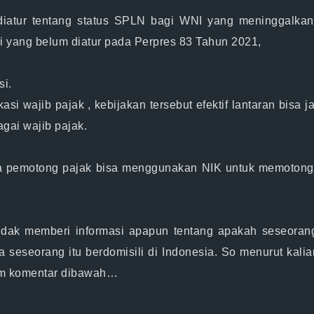
tur tentang status SPLN bagi WNI yang meninggalkan I
ni yang belum diatur pada Perpres 83 Tahun 2021,
si.
ikasi wajib pajak , kebijakan tersebut efektif lantaran bis
gai wajib pajak.
pemotong pajak bisa menggunakan NIK untuk memotong p
 tidak memberi informasi apapun tentang apakah seseor
eseorang itu berdomisili di Indonesia. So menurut kalia
lom komentar dibawah…