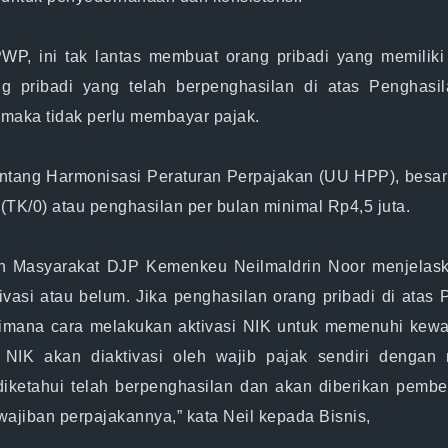
PWP
, ini tak lantas membuat orang pribadi yang memili
 pribadi yang telah berpenghasilan di atas Penghasila
 maka tidak perlu membayar pajak.
tang Harmonisasi Peraturan Perpajakan (UU HPP), besar P
(TK/0) atau penghasilan per bulan minimal Rp4,5 juta.
n Masyarakat DJP Kemenkeu Neilmaldrin Noor menjelask
ivasi atau belum. Jika penghasilan orang pribadi di atas
imana cara melakukan aktivasi NIK untuk memenuhi kewaj
, NIK akan diaktivasi oleh wajib pajak sendiri denga
 diketahui telah berpenghasilan dan akan diberikan pemb
wajiban perpajakannya,” kata Neil kepada Bisnis,