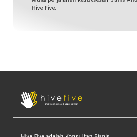
Mulai perjalanan kesuksesan bisnis A
Hive Five.
Hive Five adalah Konsultan Bisnis,