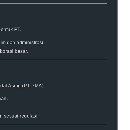
entuk PT.
um dan administrasi.
aborasi besar.
al Asing (PT PMA)
.
aan.
n sesuai regulasi.