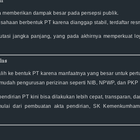
an
uga memberikan dampak besar pada
persepsi publik
.
haan berbentuk PT karena dianggap stabil, terdaftar res
utasi jangka panjang
, yang pada akhirnya memperkuat loy
las
alih ke bentuk PT karena manfaatnya yang besar untuk per
rmudah pengurusan perizinan seperti
NIB, NPWP, dan PKP
pendirian PT kini bisa dilakukan
lebih cepat, transparan, da
ulai dari pembuatan akta pendirian, SK Kemenkumham,