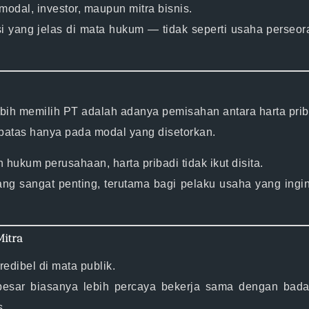
modal, investor, maupun mitra bisnis.
isi yang jelas di mata hukum — tidak seperti usaha perseo
bih memilih PT adalah adanya
pemisahan antara harta pri
atas hanya pada modal yang disetorkan.
alah hukum perusahaan,
harta pribadi tidak ikut disita
.
ang sangat penting, terutama bagi pelaku usaha yang ing
Mitra
kredibel
di mata publik.
besar biasanya lebih percaya bekerja sama dengan bad
s.