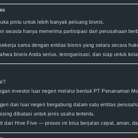
ma
uka pintu untuk
lebih banyak peluang bisnis.
 swasta hanya menerima partisipasi dari perusahaan berb
bekerja sama dengan entitas bisnis yang setara secara huk
bahwa bisnis Anda
serius, terorganisasi, dan siap untuk kol
al?
an investor luar negeri melalui bentuk
PT Penanaman Mod
eri dan luar negeri bergabung dalam satu entitas perusah
ing dibatasi untuk jenis usaha tertentu.
i dari
Hive Five
— proses ini bisa berjalan cepat, aman, da