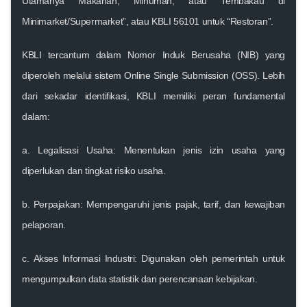
Utamanya Makanan, Minuman, atau Tembakau di
Minimarket/Supermarket”, atau KBLI 56101 untuk “Restoran”.
KBLI tercantum dalam Nomor Induk Berusaha (NIB) yang
diperoleh melalui sistem Online Single Submission (OSS). Lebih
dari sekadar identifikasi, KBLI memiliki peran fundamental
dalam:
a.
Legalisasi Usaha:
Menentukan jenis izin usaha yang
diperlukan dan tingkat risiko usaha.
b.
Perpajakan:
Mempengaruhi jenis pajak, tarif, dan kewajiban
pelaporan.
c.
Akses Informasi Industri:
Digunakan oleh pemerintah untuk
mengumpulkan data statistik dan perencanaan kebijakan.