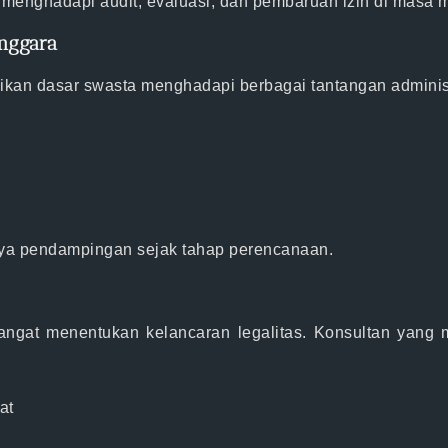
menghadapi audit, evaluasi, dan pembaruan izin di masa 
nggara
kan dasar swasta menghadapi berbagai tantangan administra
gnya pendampingan sejak tahap perencanaan.
angat menentukan kelancaran legalitas. Konsultan yang
at