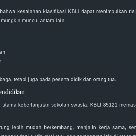
ahwa kesalahan klasifikasi KBLI dapat menimbulkan risi
mungkin muncul antara lain:
sah
n
h
aga, tetapi juga pada peserta didik dan orang tua.
endidikan
or utama keberlanjutan sekolah swasta. KBLI 85121 memast
derung lebih mudah berkembang, menjalin kerja sama, s