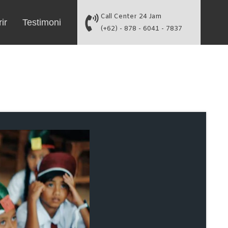
Call Center 24 Jam
ir
Testimoni
(+62) - 878 - 6041 - 7837