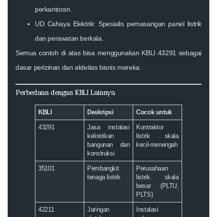
perkantoran.
UD Cahaya Elektrik: Spesialis pemasangan panel listrik
dan perawatan berkala.
Semua contoh di atas bisa menggunakan KBLI 43291 sebagai
dasar perizinan dan aktivitas bisnis mereka.
Perbedaan dengan KBLI Lainnya
KBLI
Deskripsi
Cocok untuk
43291
Jasa instalasi
Kontraktor
kelistrikan
listrik skala
bangunan dan
kecil-menengah
konstruksi
35101
Pembangkit
Perusahaan
tenaga listrik
listrik skala
besar (PLTU,
PLTS)
42211
Jaringan
Instalasi