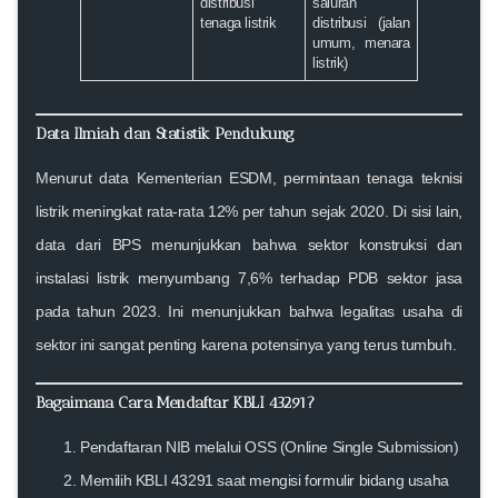
distribusi
saluran
tenaga listrik
distribusi (jalan
umum, menara
listrik)
Data Ilmiah dan Statistik Pendukung
Menurut data
Kementerian ESDM
, permintaan tenaga teknisi
listrik meningkat rata-rata
12% per tahun
sejak 2020. Di sisi lain,
data dari
BPS
menunjukkan bahwa sektor konstruksi dan
instalasi listrik menyumbang
7,6% terhadap PDB sektor jasa
pada tahun 2023.
Ini menunjukkan bahwa legalitas usaha di
sektor ini sangat penting karena potensinya yang terus tumbuh.
Bagaimana Cara Mendaftar KBLI 43291?
Pendaftaran NIB melalui OSS
(Online Single Submission)
Memilih KBLI 43291 saat mengisi formulir bidang usaha