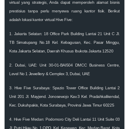
virtual yang strategis, Anda dapat memperoleh alamat bisnis
prestisius tanpa perlu menyewa ruang kantor fisik. Berikut
adalah lokasi kantor virtual Hive Five:
1.
Jakarta Selatan: 18 Office Park Building Lantai 21 Unit C
Jl.
TB Simatupang No.18 Kel. Kebagusan, Kec. Pasar Minggu,
Kota Jakarta Selatan, Daerah Khusus Ibukota Jakarta 12520
2.
Dubai, UAE: Unit 30-01-BAI504 DMCC Business Centre,
Level No 1
Jewellery & Cemplex 3, Dubai, UAE
3.
Hive Five Surabaya: Spazio Tower Office Building Lantai 2
Unit 201
Jl. Mayjend. Jonosewojo Kav.3 Kel. Pradahkalikendal,
Kec. Dukuhpakis, Kota Surabaya, Provinsi Jawa Timur 60225
4.
Hive Five Medan: Podomoro City Deli Lantai 11 Unit Suite 03
Jl. Putri Hijau No. 1 OPQ, Kel. Kesawan, Kec. Medan Barat, Kota