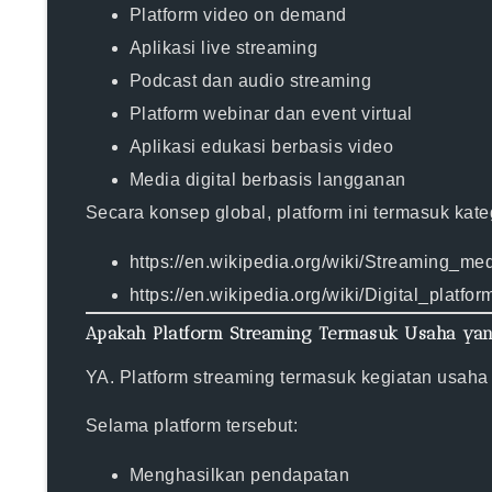
Platform video on demand
Aplikasi live streaming
Podcast dan audio streaming
Platform webinar dan event virtual
Aplikasi edukasi berbasis video
Media digital berbasis langganan
Secara konsep global, platform ini termasuk kat
https://en.wikipedia.org/wiki/Streaming_me
https://en.wikipedia.org/wiki/Digital_platfor
Apakah Platform Streaming Termasuk Usaha yan
YA. Platform streaming termasuk kegiatan usaha 
Selama platform tersebut:
Menghasilkan pendapatan