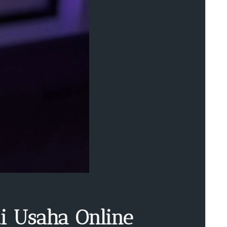
i Usaha Online