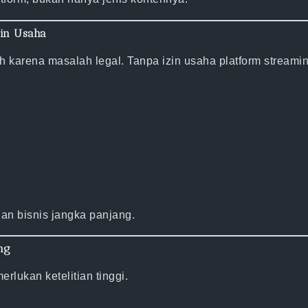
zin Usaha
h karena masalah legal. Tanpa izin usaha platform streaming
gan bisnis jangka panjang
.
ng
lukan ketelitian tinggi.