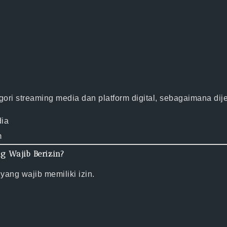
egori
streaming media
dan
platform digital
, sebagaimana dije
dia
m
g Wajib Berizin?
yang wajib memiliki izin.