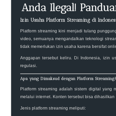
Anda Ilegal! Pandu
Izin Usaha Platform Streaming di Indones
Platform streaming kini menjadi tulang punggung 
video, semuanya mengandalkan teknologi strea
tidak memerlukan izin usaha karena bersifat onli
Anggapan tersebut keliru. Di Indonesia,
izin u
regulasi.
Apa yang Dimaksud dengan Platform Streaming
Platform streaming adalah sistem digital ya
melalui internet. Konten tersebut bisa dihasilkan 
Jenis platform streaming meliputi: