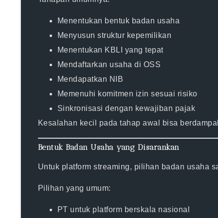
Menentukan bentuk badan usaha
Menyusun struktur kepemilikan
Menentukan KBLI yang tepat
Mendaftarkan usaha di OSS
Mendapatkan NIB
Memenuhi komitmen izin sesuai risiko
Sinkronisasi dengan kewajiban pajak
Kesalahan kecil pada tahap awal bisa berdampak
Bentuk Badan Usaha yang Disarankan
Untuk platform streaming, pilihan badan usaha s
Pilihan yang umum:
PT
untuk platform berskala nasional