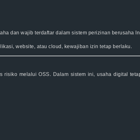
saha
dan wajib terdaftar dalam sistem perizinan berusaha I
kasi, website, atau cloud, kewajiban izin tetap berlaku.
s risiko melalui OSS. Dalam sistem ini,
usaha digital teta