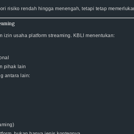
ori
risiko rendah hingga menengah
, tetapi tetap memerlukan
eaming
m izin usaha platform streaming. KBLI menentukan:
onal
 pihak lain
g antara lain:
eaming)
tform
, bukan hanya jenis kontennya.