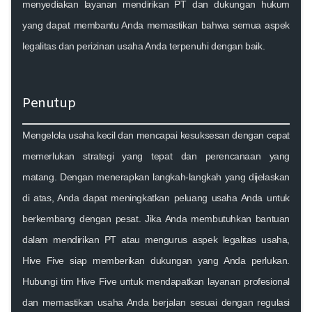
menyediakan layanan mendirikan PT dan dukungan hukum
yang dapat membantu Anda memastikan bahwa semua aspek
legalitas dan perizinan usaha Anda terpenuhi dengan baik.
Penutup
Mengelola usaha kecil dan mencapai kesuksesan dengan cepat
memerlukan strategi yang tepat dan perencanaan yang
matang. Dengan menerapkan langkah-langkah yang dijelaskan
di atas, Anda dapat meningkatkan peluang usaha Anda untuk
berkembang dengan pesat. Jika Anda membutuhkan bantuan
dalam mendirikan PT atau mengurus aspek legalitas usaha,
Hive Five siap memberikan dukungan yang Anda perlukan.
Hubungi tim Hive Five untuk mendapatkan layanan profesional
dan memastikan usaha Anda berjalan sesuai dengan regulasi