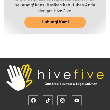
sekarang! Konsultasikan kebutuhan Anda
dengan Hive Five.
Hubungi Kami