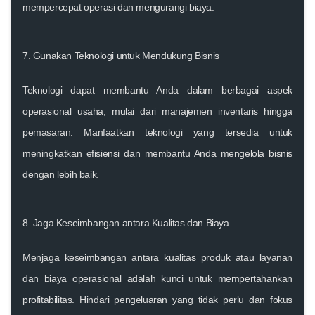
mempercepat operasi dan mengurangi biaya.
7.
Gunakan Teknologi untuk Mendukung Bisnis
Teknologi dapat membantu Anda dalam berbagai aspek
operasional usaha, mulai dari manajemen inventaris hingga
pemasaran. Manfaatkan teknologi yang tersedia untuk
meningkatkan efisiensi dan membantu Anda mengelola bisnis
dengan lebih baik.
8. Jaga Keseimbangan antara Kualitas dan Biaya
Menjaga keseimbangan antara kualitas produk atau layanan
dan biaya operasional adalah kunci untuk mempertahankan
profitabilitas. Hindari pengeluaran yang tidak perlu dan fokus