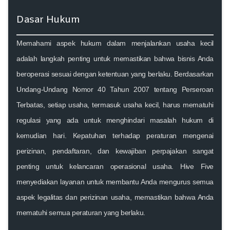
Dasar Hukum
Memahami aspek hukum dalam menjalankan usaha kecil
adalah langkah penting untuk memastikan bahwa bisnis Anda
beroperasi sesuai dengan ketentuan yang berlaku. Berdasarkan
Undang-Undang Nomor 40 Tahun 2007 tentang Perseroan
Terbatas, setiap usaha, termasuk usaha kecil, harus mematuhi
regulasi yang ada untuk menghindari masalah hukum di
kemudian hari. Kepatuhan terhadap peraturan mengenai
perizinan, pendaftaran, dan kewajiban perpajakan sangat
penting untuk kelancaran operasional usaha. Hive Five
menyediakan layanan untuk membantu Anda mengurus semua
aspek legalitas dan perizinan usaha, memastikan bahwa Anda
mematuhi semua peraturan yang berlaku.