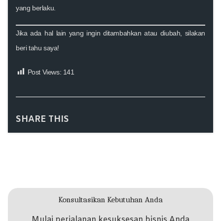
yang berlaku.
Jika ada hal lain yang ingin ditambahkan atau diubah, silakan
beri tahu saya!
Post Views:
141
SHARE THIS
Konsultasikan Kebutuhan Anda
Mulai perjalanan kesuksesan bisnis Anda