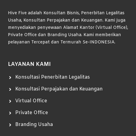
Hive Five adalah Konsultan Bisnis, Penerbitan Legalitas
Usaha, Konsultan Perpajakan dan Keuangan. Kami juga
menyediakan penyewaan Alamat Kantor (Virtual Office),
Private Office dan Branding Usaha. Kami memberikan
pelayanan Tercepat dan Termurah Se-INDONESIA.
LAYANAN KAMI
Konsultasi Penerbitan Legalitas
Konsultasi Perpajakan dan Keuangan
Virtual Office
Private Office
Branding Usaha