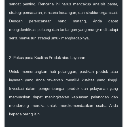
sangat penting. Rencana ini harus mencakup analisis pasar,
strategi pemasaran, rencana keuangan, dan struktur organisasi.
Dengan perencanaan yang matang, Anda dapat
mengidentifikasi peluang dan tantangan yang mungkin dihadapi
serta menyusun strategi untuk menghadapinya.
2.
Fokus pada Kualitas Produk atau Layanan
Untuk memenangkan hati pelanggan, pastikan produk atau
layanan yang Anda tawarkan memiliki kualitas yang tinggi.
Investasi dalam pengembangan produk dan pelayanan yang
memuaskan dapat meningkatkan kepuasan pelanggan dan
mendorong mereka untuk merekomendasikan usaha Anda
kepada orang lain.