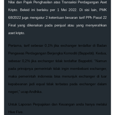
Nilai dan Pajak Penghasilan atas Transaksi Perdagangan Aset
Kripto. Beleid ini berlaku per 1 Mei 2022. Di sisi lain, PMK
68/2022 juga mengatur 2 ketentuan besaran tarif PPh Pasal 22
Final yang dikenakan pada penjual atau yang menyerahkan
aset kripto.
Pertama, tarif sebesar 0,1% jika exchanger terdaftar di Badan
Pengawas Perdagangan Berjangka Komoditi (Bappebti). Kedua,
sebesar 0,2% jika exchanger tidak terdaftar Bappebti. “Namun
pada prinsipnya pemerintah tidak ingin membebani exchanger,
maka pemerintah indonesia bisa menunjuk exchanger di luar
kepabeanan jadi equal tidak terbatas pada exchanger dalam
negeri,” ucap Andhika.
Untuk Laporan Perpajakan dan Keuangan anda hanya melalui
Hive Five.