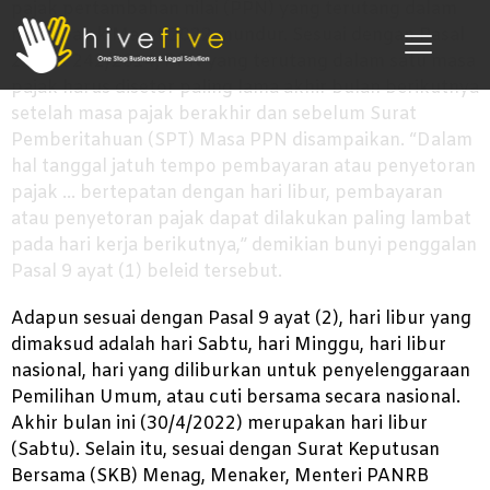
pajak pertambahan nilai (PPN) yang terutang dalam
masa pajak Maret 2022 mundur. Sesuai dengan Pasal
2 PMK 242/2014, PPN yang terutang dalam satu masa
pajak harus disetor paling lama akhir bulan berikutnya
setelah masa pajak berakhir dan sebelum Surat
Pemberitahuan (SPT) Masa PPN disampaikan. “Dalam
hal tanggal jatuh tempo pembayaran atau penyetoran
pajak … bertepatan dengan hari libur, pembayaran
atau penyetoran pajak dapat dilakukan paling lambat
pada hari kerja berikutnya,” demikian bunyi penggalan
Pasal 9 ayat (1) beleid tersebut.
Adapun sesuai dengan Pasal 9 ayat (2), hari libur yang
dimaksud adalah hari Sabtu, hari Minggu, hari libur
nasional, hari yang diliburkan untuk penyelenggaraan
Pemilihan Umum, atau cuti bersama secara nasional.
Akhir bulan ini (30/4/2022) merupakan hari libur
(Sabtu). Selain itu, sesuai dengan Surat Keputusan
Bersama (SKB) Menag, Menaker, Menteri PANRB