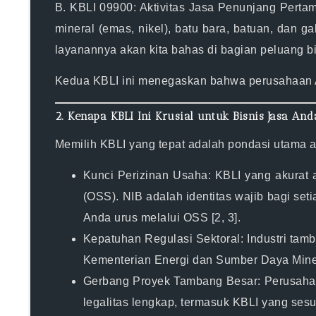
B. KBLI 09900: Aktivitas Jasa Penunjang Pert
mineral
(emas, nikel),
batu bara
,
batuan
, dan
ga
layanannya akan kita bahas di bagian peluang bi
Kedua KBLI ini menegaskan bahwa perusahaan
2. Kenapa KBLI Ini Krusial untuk Bisnis Jasa And
Memilih KBLI yang tepat adalah pondasi utama a
Kunci Perizinan Usaha:
KBLI yang akurat a
(OSS)
. NIB adalah identitas wajib bagi seti
Anda urus melalui OSS [2, 3].
Kepatuhan Regulasi Sektoral:
Industri tam
Kementerian Energi dan Sumber Daya Mineral 
Gerbang Proyek Tambang Besar:
Perusahaa
legalitas lengkap, termasuk KBLI yang sesu