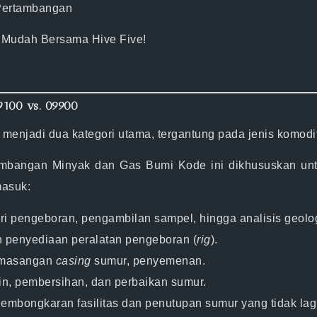
 Pertambangan
h Mudah Bersama Hive Five!
9100 vs. 09900
menjadi dua kategori utama, tergantung pada jenis komod
tambangan Minyak dan Gas Bumi
Kode ini dikhususkan un
masuk:
ri pengeboran, pengambilan sampel, hingga analisis geolog
n penyediaan peralatan pengeboran (
rig
).
masangan
casing
sumur, penyemenan.
n, pembersihan, dan perbaikan sumur.
embongkaran fasilitas dan penutupan sumur yang tidak lagi