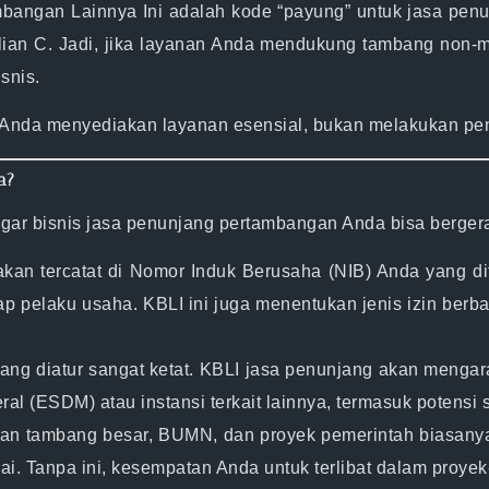
ambangan Lainnya
Ini adalah kode “payung” untuk jasa penu
lian C
. Jadi, jika layanan Anda mendukung tambang non-m
snis.
 Anda menyediakan
layanan esensial
, bukan melakukan pen
a?
gar bisnis
jasa penunjang pertambangan
Anda bisa berger
kan tercatat di
Nomor Induk Berusaha (NIB)
Anda yang dit
ap pelaku usaha. KBLI ini juga menentukan jenis izin berbasi
bang diatur sangat ketat. KBLI jasa penunjang akan menga
(ESDM) atau instansi terkait lainnya, termasuk potensi ser
n tambang besar, BUMN, dan proyek pemerintah biasanya 
ai. Tanpa ini, kesempatan Anda untuk terlibat dalam proyek