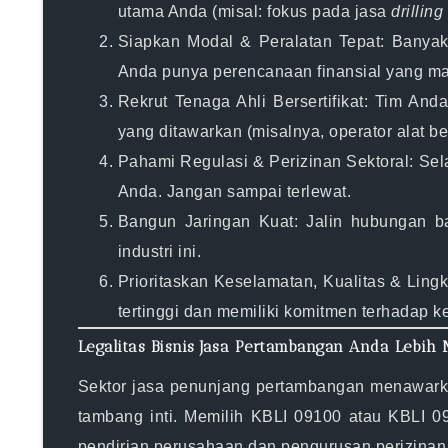
utama Anda (misal: fokus pada jasa
drilling
Siapkan Modal & Peralatan Tepat:
Banyak 
Anda punya perencanaan finansial yang ma
Rekrut Tenaga Ahli Bersertifikat:
Tim Anda 
yang ditawarkan (misalnya, operator alat ber
Pahami Regulasi & Perizinan Sektoral:
Sela
Anda. Jangan sampai terlewat.
Bangun Jaringan Kuat:
Jalin hubungan ba
industri ini.
Prioritaskan Keselamatan, Kualitas & Ling
tertinggi dan memiliki komitmen terhadap k
Legalitas Bisnis Jasa Pertambangan Anda Lebih
Sektor
jasa penunjang pertambangan
menawar
tambang inti. Memilih
KBLI 09100
atau
KBLI 0
pendirian perusahaan dan pengurusan perizinan 