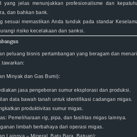
 yang jelas menunjukkan profesionalisme dan kepatuh
ra, dan bahkan bank.
 sesuai memastikan Anda tunduk pada standar Keselamat
urangi risiko kecelakaan dan sanksi.
ambangan
an
peluang bisnis pertambangan
yang beragam dan menarik,
 tawarkan:
an Minyak dan Gas Bumi):
iakan jasa pengeboran sumur eksplorasi dan produksi.
an data bawah tanah untuk identifikasi cadangan migas.
gkatkan produktivitas sumur migas.
as:
Pemeliharaan
rig
, pipa, dan fasilitas migas lainnya.
anan limbah berbahaya dari operasi migas.
 Lainnya – Mineral, Batu Bara, Batuan):