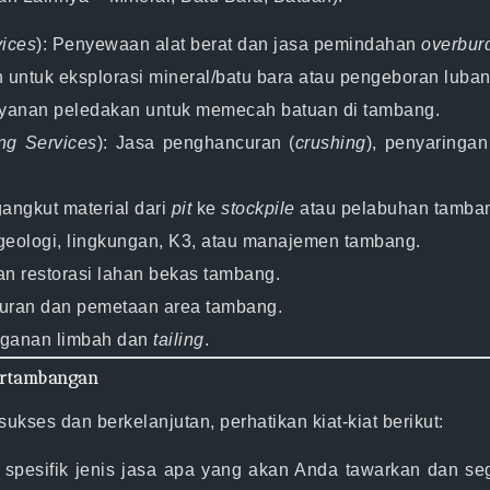
vices
):
Penyewaan alat berat dan jasa pemindahan
overbur
untuk eksplorasi mineral/batu bara atau pengeboran luban
yanan peledakan untuk memecah batuan di tambang.
ng Services
):
Jasa penghancuran (
crushing
), penyaringan
ngkut material dari
pit
ke
stockpile
atau pelabuhan tamba
geologi, lingkungan, K3, atau manajemen tambang.
n restorasi lahan bekas tambang.
ran dan pemetaan area tambang.
ganan limbah dan
tailing
.
Pertambangan
ukses dan berkelanjutan, perhatikan kiat-kiat berikut:
spesifik jenis jasa apa yang akan Anda tawarkan dan s