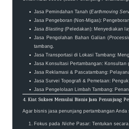
Jasa Pemindahan Tanah (
Earthmoving Ser
Jasa Pengeboran (Non-Migas):
Pengeboran 
Jasa
Blasting
(Peledakan):
Menyediakan la
Jasa Pengolahan Bahan Galian (
Processi
tambang.
Jasa Transportasi di Lokasi Tambang:
Menga
Jasa Konsultasi Pertambangan:
Konsultan 
Jasa Reklamasi & Pascatambang:
Pelayana
Jasa Survei Topografi & Pemetaan:
Penguku
Jasa Pengelolaan Limbah Tambang:
Penan
4. Kiat Sukses Memulai Bisnis Jasa Penunjang 
Agar bisnis
jasa penunjang pertambangan
Anda s
Fokus pada
Niche
Pasar:
Tentukan secara 