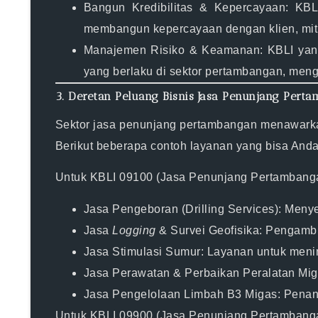
Bangun Kredibilitas & Kepercayaan:
KBLI
membangun kepercayaan dengan klien, mit
Manajemen Risiko & Keamanan:
KBLI yang
yang berlaku di sektor pertambangan, meng
3. Deretan Peluang Bisnis Jasa Penunjang Pert
Sektor
jasa penunjang pertambangan
menawark
Berikut beberapa contoh layanan yang bisa Anda
Untuk KBLI 09100 (Jasa Penunjang Pertambang
Jasa Pengeboran (Drilling Services):
Menyed
Jasa
Logging
& Survei Geofisika:
Pengambil
Jasa Stimulasi Sumur:
Layanan untuk menin
Jasa Perawatan & Perbaikan Peralatan Mig
Jasa Pengelolaan Limbah B3 Migas:
Penang
Untuk KBLI 09900 (Jasa Penunjang Pertambangan