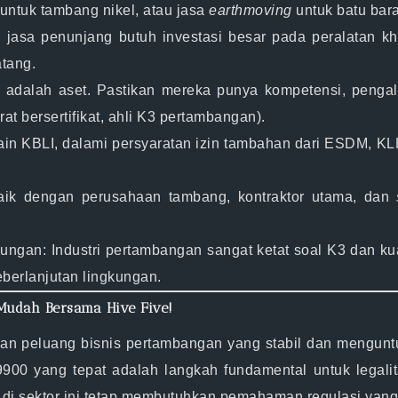
untuk tambang nikel, atau jasa
earthmoving
untuk batu bara
jasa penunjang butuh investasi besar pada peralatan k
tang.
adalah aset. Pastikan mereka punya kompetensi, pengala
at bersertifikat, ahli K3 pertambangan).
in KBLI, dalami persyaratan izin tambahan dari ESDM, KLHK,
ik dengan perusahaan tambang, kontraktor utama, dan
kungan:
Industri pertambangan sangat ketat soal K3 dan ku
eberlanjutan lingkungan.
 Mudah Bersama Hive Five!
kan
peluang bisnis pertambangan
yang stabil dan mengunt
9900
yang tepat adalah langkah fundamental untuk legali
di sektor ini tetap membutuhkan pemahaman regulasi yang 