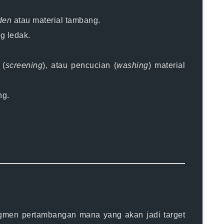
den
atau material tambang.
g ledak.
 (
screening
), atau pencucian (
washing
) material
ng.
egmen pertambangan mana yang akan jadi target