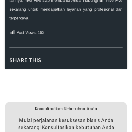
lainnya,
Hive Five
siap membantu Anda. Hubungi tim
Hive Five
sekarang untuk mendapatkan layanan yang profesional dan
terpercaya.
Post Views:
163
SHARE THIS
Konsultasikan Kebutuhan Anda
Mulai perjalanan kesuksesan bisnis Anda
sekarang! Konsultasikan kebutuhan Anda