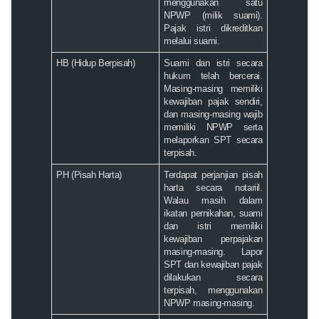
menggunakan satu
NPWP (milik suami).
Pajak istri dikreditkan
melalui suami.
HB (Hidup Berpisah)
Suami dan istri secara
hukum telah bercerai.
Masing-masing memiliki
kewajiban pajak sendiri,
dan masing-masing wajib
memiliki NPWP serta
melaporkan SPT secara
terpisah.
PH (Pisah Harta)
Terdapat
perjanjian pisah
harta secara notariil
.
Walau masih dalam
ikatan pernikahan, suami
dan istri memiliki
kewajiban perpajakan
masing-masing. Lapor
SPT dan kewajiban pajak
dilakukan secara
terpisah
, menggunakan
NPWP masing-masing.