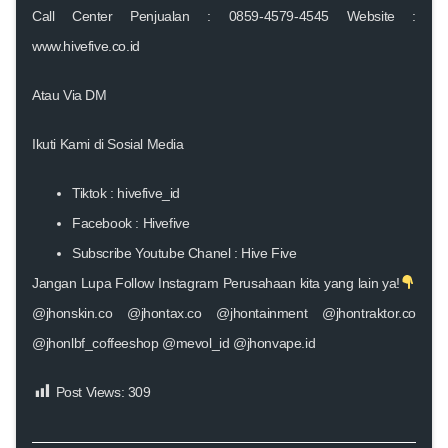
Call Center Penjualan : 0859-4579-4545 Website :
www.hivefive.co.id
Atau Via DM
Ikuti Kami di Sosial Media
Tiktok : hivefive_id
Facebook : Hivefive
Subscribe Youtube Chanel : Hive Five
Jangan Lupa Follow Instagram Perusahaan kita yang lain ya!
@jhonskin.co @jhontax.co @jhontainment @jhontraktor.co
@jhonlbf_coffeeshop @mevol_id @jhonvape.id
Post Views:
309